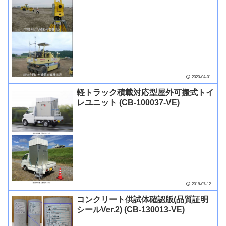
2020-04-01
軽トラック積載対応型屋外可搬式トイ
レユニット (CB-100037-VE)
2018-07-12
コンクリート供試体確認版(品質証明
シールVer.2) (CB-130013-VE)