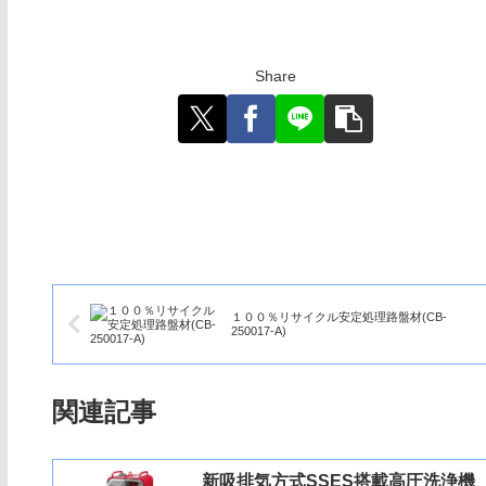
Share
１００％リサイクル安定処理路盤材(CB-
250017-A)
関連記事
新吸排気方式SSES搭載高圧洗浄機