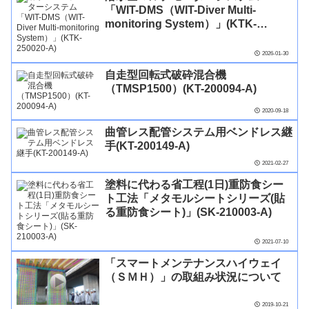
「WIT-DMS（WIT-Diver Multi-
monitoring System）」(KTK-
250020-A)
2026-01-30
自走型回転式破砕混合機
（TMSP1500）(KT-200094-A)
2020-09-18
曲管レス配管システム用ベンドレス継
手(KT-200149-A)
2021-02-27
塗料に代わる省工程(1日)重防食シー
ト工法「メタモルシートシリーズ(貼
る重防食シート)」(SK-210003-A)
2021-07-10
「スマートメンテナンスハイウェイ
（ＳＭＨ）」の取組み状況について
2019-10-21