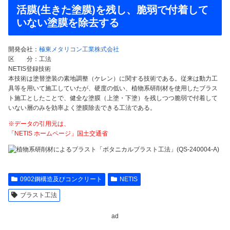
活膜(生きた塗膜)を残し、脆弱で付着して
いない塗膜を除去する
開発会社：
極東メタリコン工業株式会社
区 分：工法
NETIS登録技術
本技術は塗替塗装の素地調整（ケレン）に関する技術である。従来は動力工
具等を用いて施工していたが、硬度の低い、植物系研削材を使用したブラス
ト施工としたことで、健全な塗膜（上塗・下塗）を残しつつ脆弱で付着して
いない層のみを効率よく塗膜除去できる工法である。
※データの引用元は、
「NETIS ホームページ」国土交通省
0902鋼構造及びコンクリート
NETIS
ブラスト工法
ad