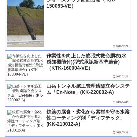
150063-VE）
2018-12-28
作業性を向上した膨張式救命胴衣(水
感知機能付)(型式承認新基準適合)
（KTK-160004-VE）
2020-02-24
山岳トンネル施工管理遠隔立会システ
ム「En-Note」(KK-220002-A)
2022-04-02
鉄筋の腐食・劣化から素材を守る水溶
性コーティング剤「ディフテック」
(KK-210012-A)
2021-05-29