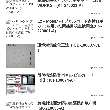
業務効率化ビジネスチャット「LINE
WORKS」(KT-240031-A)
2024-05-17
Ex－Mole(パイプカルバート点検ロボ
ット)を用いた間接目視点検調査(CG-
220001-A)
2022-04-09
環境対策緑化工法（ CB-100007-VE
）
2018-06-22
段付構造防音パネル ビルガード
（旧：KT-130074-A）
2018-06-28
急傾斜法面対応の遠隔操作草刈機
(SK-210005-A)