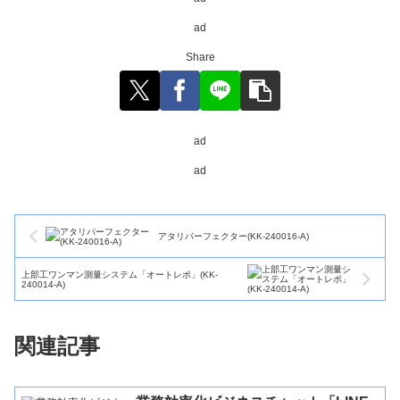
ad
Share
ad
ad
アタリパーフェクター(KK-240016-A)
上部工ワンマン測量システム「オートレポ」(KK-
240014-A)
関連記事