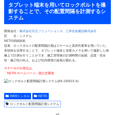
タブレット端末を用いてロックボルトを撮
影することで、その配置間隔を計測するシ
ステム
開発会社：
株式会社日立ソリューションズ
、
三井住友建設株式会社
区 分：システム
NETIS登録技術
従来、ロックボルトの配置間隔計測はスケールと高所作業車を用いていた。
本技術を活用することで、タブレット端末と深度カメラを用いて撮影した画
像上で計測を行うことができ、施工管理者の計測時間の短縮、品質・安全
性・施工性の向上、および坑内環境の改善が図れる。
※データの引用元は、
「NETIS ホームページ」国土交通省
0909トンネル
NETIS
ロックボルト配置間隔計測システム
ad