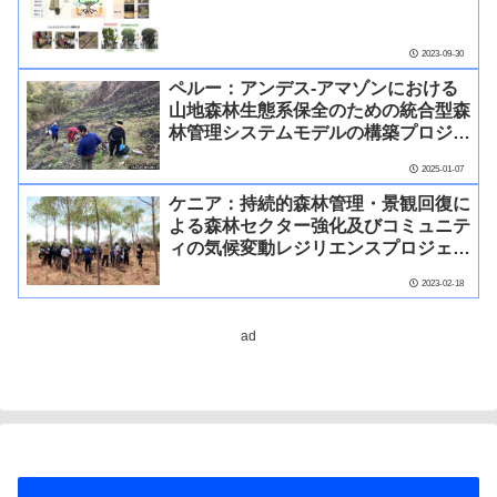
2023-09-30
ペルー：アンデス-アマゾンにおける
山地森林生態系保全のための統合型森
林管理システムモデルの構築プロジェ
クト
2025-01-07
ケニア：持続的森林管理・景観回復に
よる森林セクター強化及びコミュニテ
ィの気候変動レジリエンスプロジェク
ト
2023-02-18
ad