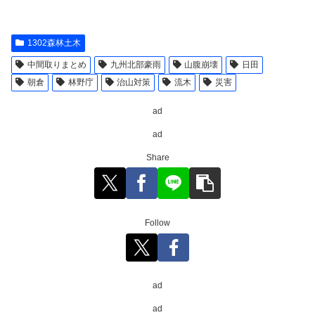
1302森林土木
中間取りまとめ
九州北部豪雨
山腹崩壊
日田
朝倉
林野庁
治山対策
流木
災害
ad
ad
Share
Follow
ad
ad