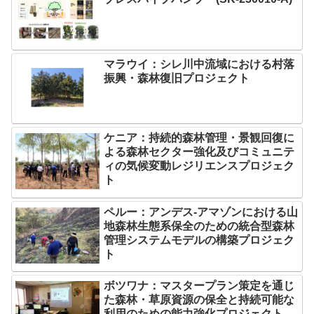
マラウイ：シレ川中流域における村落
振興・森林復旧プロジェクト
ケニア：持続的森林管理・景観回復に
よる森林セクター強化及びコミュニテ
ィの気候変動レジリエンスプロジェク
ト
ペルー：アンデス-アマゾンにおける山
地森林生態系保全のための統合型森林
管理システムモデルの構築プロジェク
ト
ボツワナ：マスタープラン策定を通じ
た森林・草原資源の保全と持続可能な
利用のための能力強化プロジェクト