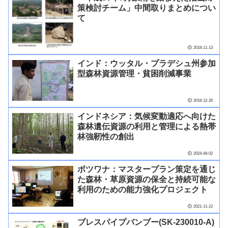
策検討チーム」中間取りまとめについ
て
2018-11-13
インド：ウッタル・プラデシュ州参加
型森林資源管理・貧困削減事業
2018-12-26
インドネシア：気候変動適応へ向けた
森林遺伝資源の利用と管理による熱帯
林強靭性の創出
2024-08-02
ボツワナ：マスタープラン策定を通じ
た森林・草原資源の保全と持続可能な
利用のための能力強化プロジェクト
2021-11-22
ブレスパイプバンブー(SK-230010-A)