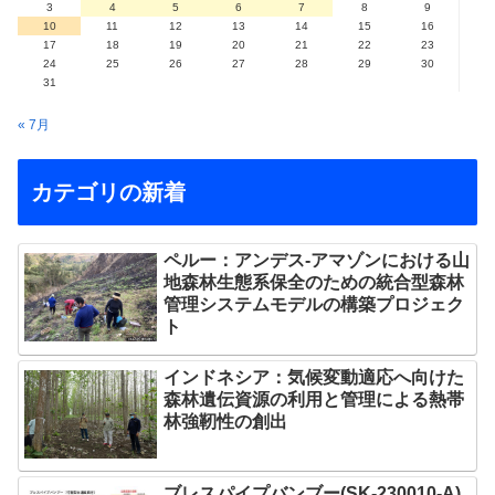
3
4
5
6
7
8
9
10
11
12
13
14
15
16
17
18
19
20
21
22
23
24
25
26
27
28
29
30
31
« 7月
カテゴリの新着
ペルー：アンデス-アマゾンにおける山
地森林生態系保全のための統合型森林
管理システムモデルの構築プロジェク
ト
インドネシア：気候変動適応へ向けた
森林遺伝資源の利用と管理による熱帯
林強靭性の創出
ブレスパイプバンブー(SK-230010-A)