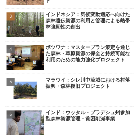
ト
インドネシア：気候変動適応へ向けた
森林遺伝資源の利用と管理による熱帯
林強靭性の創出
ボツワナ：マスタープラン策定を通じ
た森林・草原資源の保全と持続可能な
利用のための能力強化プロジェクト
マラウイ：シレ川中流域における村落
振興・森林復旧プロジェクト
インド：ウッタル・プラデシュ州参加
型森林資源管理・貧困削減事業