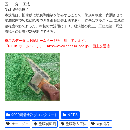
区 分 ：工法
NETIS登録技術
本技術は、旧塗膜に塗膜剥離剤を塗布することで、塗膜を軟化・膨潤させて
湿潤状態で容易に除去できる塗膜除去工法であり、従来はブラスト工(素地調
整程度2種)であった。本技術の活用により、経済性の向上、工程短縮、周辺
環境への影響抑制が期待できる。
※このデータは下記ホームページを引用しています。
「NETIS ホームページ」 https://www.netis.mlit.go.jp/ 国土交通省
0902鋼構造及びコンクリート
NETIS
オー・ジー
塗膜剥離剤
塗膜除去工法
大伸化学