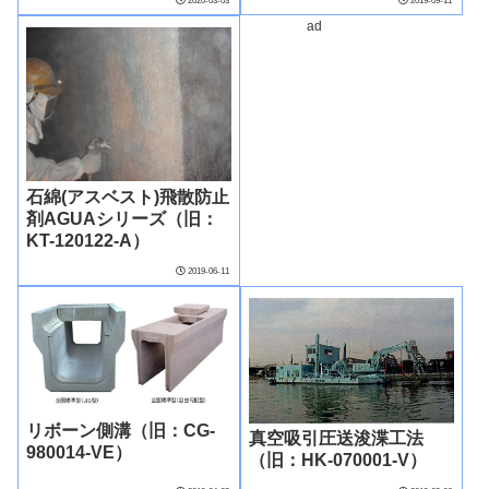
2020-03-03
2019-09-11
ad
石綿(アスベスト)飛散防止
剤AGUAシリーズ（旧：
KT-120122-A）
2019-06-11
リボーン側溝（旧：CG-
真空吸引圧送浚渫工法
980014-VE）
（旧：HK-070001-V）