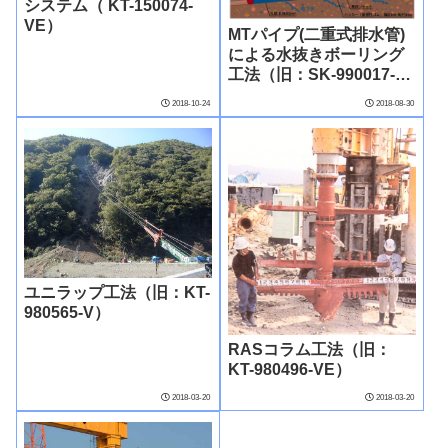
システム（ KT-150074-
VE）
MTパイプ(二重式排水管)
による水抜きボーリング
工法（旧：SK-990017-
VE）
2018-10-24
2018-08-30
ユニラップ工法（旧：KT-
980565-V）
RASコラム工法（旧：
KT-980496-VE）
2018-03-20
2018-03-20