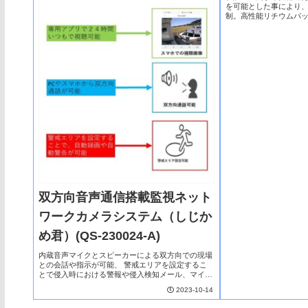
を可能とした事により
制。高性能リチウムバ
排ガス無し、無振動、
間により、現場環境の
双方向音声通信搭載監視ネット
ワークカメラシステム（しじか
め君）(QS-230024-A)
内蔵音声マイクとスピーカーによる双方向での現場
との会話や指示が可能、 警戒エリアを設定するこ
とで侵入時における警報や侵入検知メール、マイク
による警告が可能な現場管理カメラシステム開発会
2023-10-14
社：（株）TM宝剣興業、（株）F・Cガード区
分：シス...