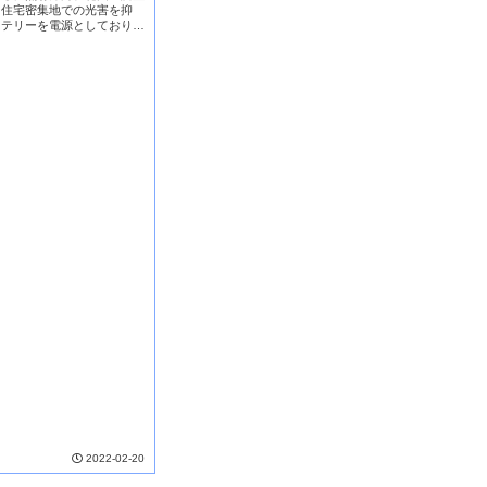
、住宅密集地での光害を抑
ッテリーを電源としており、
低騒音、最大点灯時間３０時
改善が期待できる。
2022-02-20