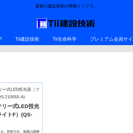
最新の建設技術の情報インフラ。
P
Tii建設技術
Tii生命科学
プレミアム会員サイ
リー式LED投光
イトF）(QS-
ある。照射方向、範囲の調整