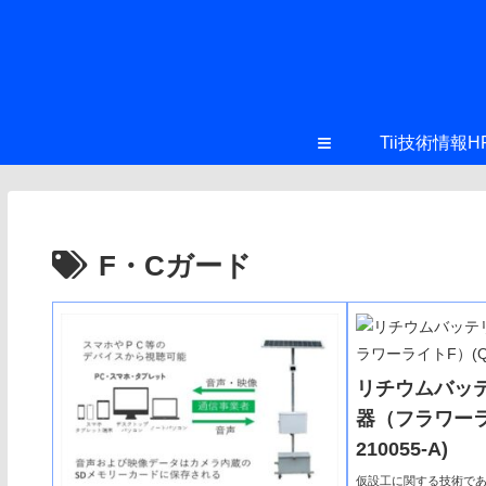
≡
Tii技術情報H
F・Cガード
リチウムバッテ
器（フラワーラ
210055-A)
仮設工に関する技術で