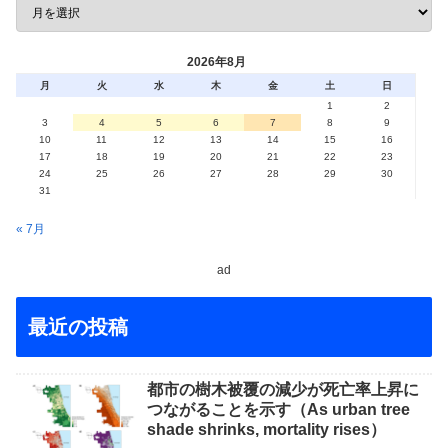
2026年8月
月
火
水
木
金
土
日
1
2
3
4
5
6
7
8
9
10
11
12
13
14
15
16
17
18
19
20
21
22
23
24
25
26
27
28
29
30
31
« 7月
ad
最近の投稿
都市の樹木被覆の減少が死亡率上昇に
つながることを示す（As urban tree
shade shrinks, mortality rises）