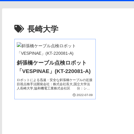
長崎大学
斜張橋ケーブル点検ロボット
「VESPINAE」(KT-220081-A)
ロボットによる迅速・安全な斜張橋ケーブルの近接
目視点検手法開発会社：株式会社長大,国立大学法
人長崎大学,協和機電工業株式会社区 分：シス
テムNETIS登録技術本技術は、ロボットを用いて斜
2022-07-09
張橋等のケーブル表面を近接撮影し、その動画を用
いて点...