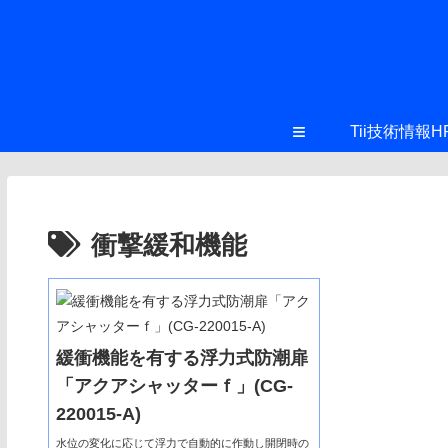
≡
Tii技術情報H
衝撃緩和機能
緩衝機能を有する浮力式防潮扉
「アクアシャッターｆ」(CG-
220015-A)
水位の変化に応じて浮力で自動的に作動し開閉時の