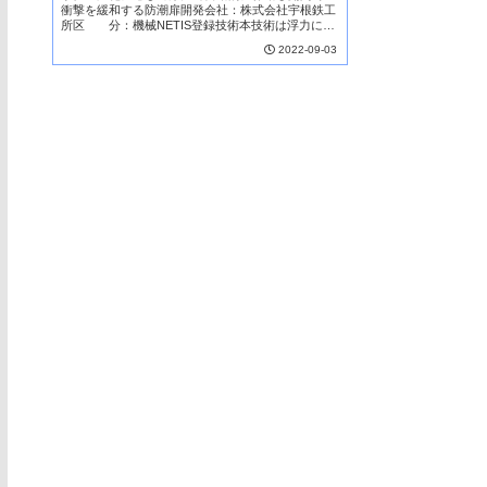
衝撃を緩和する防潮扉開発会社：株式会社宇根鉄工
所区 分：機械NETIS登録技術本技術は浮力によ
り自動的に開閉する防潮扉において、起立時に波浪
2022-09-03
等外部から受ける衝撃及び倒伏時に発生する衝撃を
吸収し...