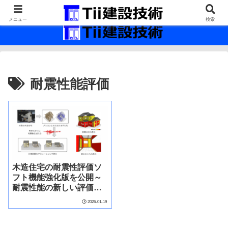
最新の建設技術の情報インフラ。
メニュー
検索
耐震性能評価
木造住宅の耐震性評価ソ
フト機能強化版を公開～
耐震性能の新しい評価指
標～
2026-01-19