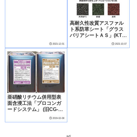
高耐久性改質アスファル
ト系防草シート「グラス
バリアシートＡＳ」(KT-
230133-A)
2023-12-01
2023-10-07
亜硝酸リチウム併用型表
面含浸工法「プロコンガ
ードシステム」 (旧CG-
150013-A)
2019-02-08
ad