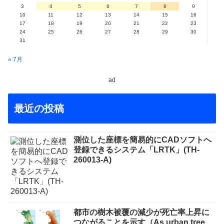
3
4
5
6
7
8
9
10
11
12
13
14
15
16
17
18
19
20
21
22
23
24
25
26
27
28
29
30
31
« 7月
ad
最近の投稿
測位した座標を簡易的にCADソフトへ
登録できるシステム「LRTK」(TH-
260013-A)
都市の樹木被覆の減少が死亡率上昇に
つながることを示す（As urban tree