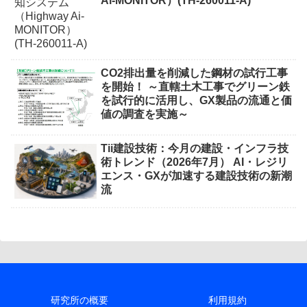
Ai-MONITOR）(TH-260011-A)
CO2排出量を削減した鋼材の試行工事
を開始！ ～直轄土木工事でグリーン鉄
を試行的に活用し、GX製品の流通と価
値の調査を実施～
Tii建設技術：今月の建設・インフラ技
術トレンド（2026年7月） AI・レジリ
エンス・GXが加速する建設技術の新潮
流
研究所の概要
利用規約