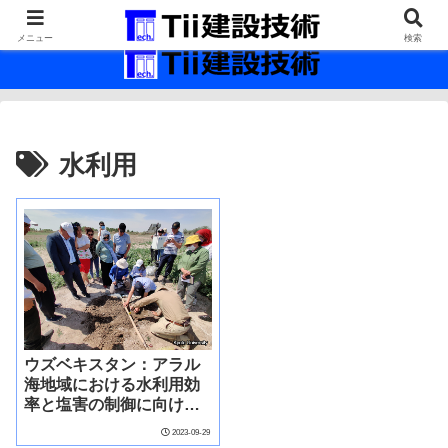
最新の建設技術の情報インフラ。
メニュー
検索
水利用
ウズベキスタン：アラル
海地域における水利用効
率と塩害の制御に向けた
気候にレジリエントな革
2023-09-29
新的技術開発