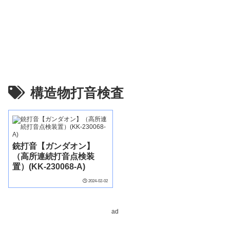
構造物打音検査
銃打音【ガンダオン】
（高所連続打音点検装
置）(KK-230068-A)
2024-02-02
ad