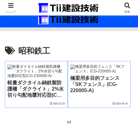
最新の建設技術の情報インフラ。
メニュー
検索
昭和鉄工
橋梁用多目的フェンス
軽量ダクタイル鋳鉄製防
「SKフェンス」(CG-
護柵「ダクライト」2%水
220005-A)
切り勾配地覆対応型(CG-
230009-A)
2023-12-23
2022-04-16
ad