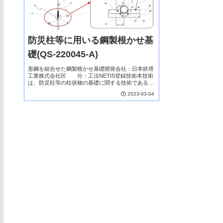
防災柱等に用いる鋼製根かせ基
礎(QS-220045-A)
形鋼を組合せた鋼製根かせ基礎開発会社：日本鉄塔
工業株式会社区 分：工法NETIS登録技術本技術
は、防災柱等の柱状物の基礎に関する技術である。
入手が容易な形鋼を組合せた防災柱などの柱状物に
2023-03-04
対する鋼製根かせ基礎で、従来のコンクリート根巻
き基礎...