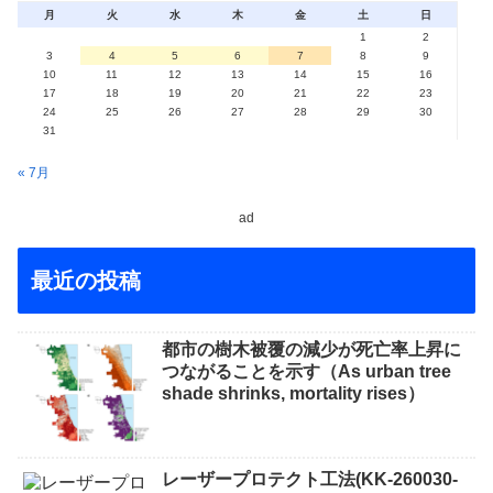
月
火
水
木
金
土
日
1
2
3
4
5
6
7
8
9
10
11
12
13
14
15
16
17
18
19
20
21
22
23
24
25
26
27
28
29
30
31
« 7月
ad
最近の投稿
都市の樹木被覆の減少が死亡率上昇に
つながることを示す（As urban tree
shade shrinks, mortality rises）
レーザープロテクト⼯法(KK-260030-