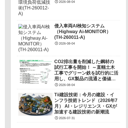
2026-08-04
侵入車両AI検知システム
（Highway Ai-MONITOR）
(TH-260011-A)
2026-08-04
CO2排出量を削減した鋼材の
試行工事を開始！ ～直轄土木
工事でグリーン鉄を試行的に活
用し、GX製品の流通と価値の
調査を実施～
2026-08-04
Tii建設技術：今月の建設・イ
ンフラ技術トレンド（2026年7
月） AI・レジリエンス・GXが
加速する建設技術の新潮流
2026-07-31