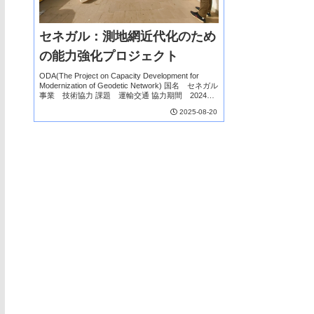
セネガル：測地網近代化のため
の能力強化プロジェクト
ODA(The Project on Capacity Development for
Modernization of Geodetic Network) 国名 セネガル
事業 技術協力 課題 運輸交通 協力期間 2024年
5月～プロジェ...
2025-08-20