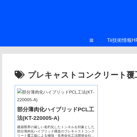
≡
Tii技術情報H
プレキャストコンクリート覆
部分薄肉化ハイブリッドPCL工
法(KT-220005-A)
建築限界の厳しい老朽化したトンネルを対象とした
部分薄肉化ハイブリッド構造のプレキャストコンク
リート覆工版による補強・長寿命化工法開発会社：