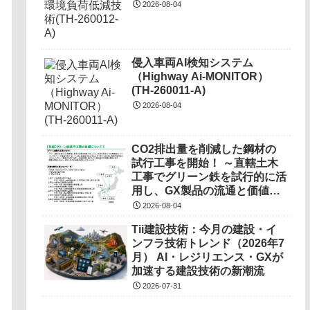
2026-08-04
侵入車両AI検知システム
（Highway Ai-MONITOR）
(TH-260011-A)
2026-08-04
CO2排出量を削減した鋼材の
試行工事を開始！ ～直轄土木
工事でグリーン鉄を試行的に活
用し、GX製品の流通と価値の
調査を実施～
2026-08-04
Tii建設技術：今月の建設・イ
ンフラ技術トレンド（2026年7
月） AI・レジリエンス・GXが
加速する建設技術の新潮流
2026-07-31