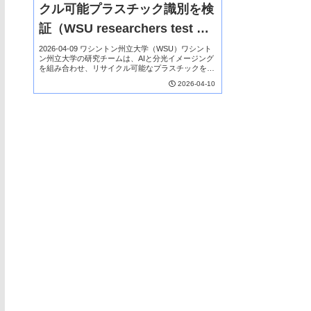
クル可能プラスチック識別を検
証（WSU researchers test AI-
driven spectral imaging for
2026-04-09 ワシントン州立大学（WSU）ワシント
ン州立大学の研究チームは、AIと分光イメージング
identifying recyclable
を組み合わせ、リサイクル可能なプラスチックを高
精度で識別する新技術を開発した。従来の選別は外
2026-04-10
plastics）
観や手作業に依存し誤分類が多かったが、本手...