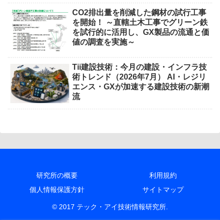
CO2排出量を削減した鋼材の試行工事
を開始！ ～直轄土木工事でグリーン鉄
を試行的に活用し、GX製品の流通と価
値の調査を実施～
Tii建設技術：今月の建設・インフラ技
術トレンド（2026年7月） AI・レジリ
エンス・GXが加速する建設技術の新潮
流
研究所の概要
利用規約
個人情報保護方針
サイトマップ
© 2017 テック・アイ技術情報研究所.