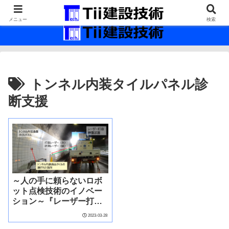
最新の建設技術の情報インフラ。
メニュー
検索
トンネル内装タイルパネル診
断支援
～人の手に頼らないロボ
ット点検技術のイノベー
ション～『レーザー打音
検査装置』のタイルパネ
2023-03-28
ル診断支援への拡大