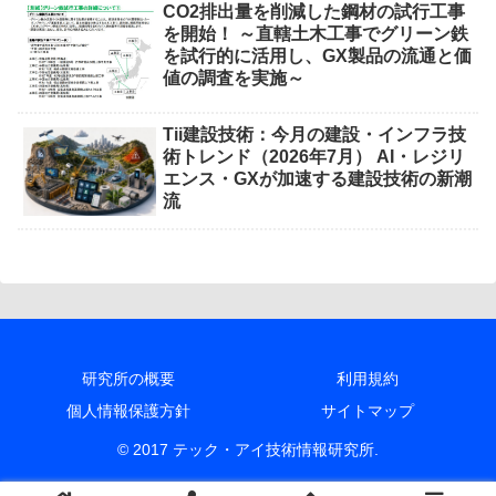
CO2排出量を削減した鋼材の試行工事
を開始！ ～直轄土木工事でグリーン鉄
を試行的に活用し、GX製品の流通と価
値の調査を実施～
Tii建設技術：今月の建設・インフラ技
術トレンド（2026年7月） AI・レジリ
エンス・GXが加速する建設技術の新潮
流
研究所の概要
利用規約
個人情報保護方針
サイトマップ
© 2017 テック・アイ技術情報研究所.