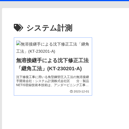
システム計測
無溶接継手による沈下修正工法
「継角工法」(KT-230201-A)
沈下修復工事に用いる角型鋼管圧入工法の無溶接継
手開発会社：システム計測株式会社区 分：製品
NETIS登録技術本技術は、アンダーピニング工事に
おける角型鋼管継手を用いた無溶接継手工法で、従
2023-12-01
来は、現場溶接で対応していた。本技術の活用によ
り、溶...