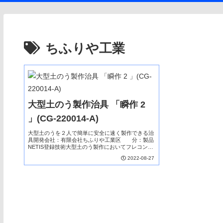
ちふりや工業
大型土のう製作治具 「瞬作 2
」(CG-220014-A)
大型土のうを２人で簡単に安全に速く製作できる治
具開発会社：有限会社ちふりや工業区 分：製品
NETIS登録技術大型土のう製作においてフレコンバ
ッグの取付が容易で、大口径の土砂投入口により岩
2022-08-27
塊でも引っかかり等がなくスムーズに投入が行え、
作業の...