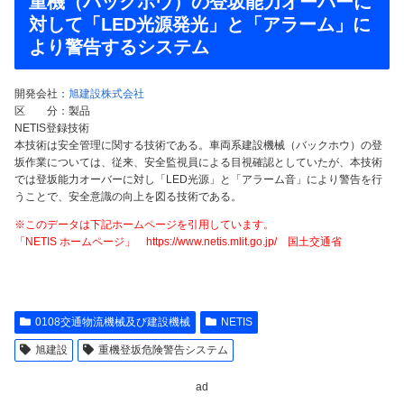
重機（バックホウ）の登坂能力オーバーに
対して「LED光源発光」と「アラーム」に
より警告するシステム
開発会社：
旭建設株式会社
区 分：製品
NETIS登録技術
本技術は安全管理に関する技術である。車両系建設機械（バックホウ）の登
坂作業については、従来、安全監視員による目視確認としていたが、本技術
では登坂能力オーバーに対し「LED光源」と「アラーム音」により警告を行
うことで、安全意識の向上を図る技術である。
※このデータは下記ホームページを引用しています。
「NETIS ホームページ」 https://www.netis.mlit.go.jp/ 国土交通省
0108交通物流機械及び建設機械
NETIS
旭建設
重機登坂危険警告システム
ad