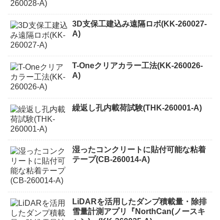
3D支保工建込み遠隔ロボ(KK-260027-
A)
T-Oneクリアカラー工法(KK-260026-
A)
繰返し孔内載荷試験(THK-260001-A)
湿ったコンクリートに貼付可能な粘着
テープ(CB-260014-A)
LiDARを活用したダンプ積載量・除排
雪量計測アプリ『NorthCan(ノースキ