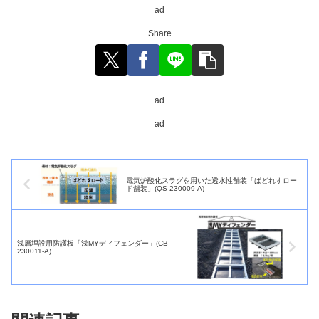
ad
Share
ad
ad
電気炉酸化スラグを用いた透水性舗装「ぱどれすロー
ド舗装」(QS-230009-A)
浅層埋設用防護板「浅MYディフェンダー」(CB-
230011-A)