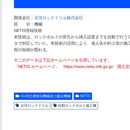
開発会社：
古河ロックドリル株式会社
区 分：機械
NETIS登録技術
本技術は、ロックボルトの穿孔から挿入設置までを自動で行う
タで対応していた。本技術の活用により、省人化や約２倍の施
程の短縮が図れる。
※このデータは下記ホームページを引用しています。
「NETIS ホームページ」 https://www.netis.mlit.go.jp/ 国
0108交通物流機械及び建設機械
NETIS
古河ロックドリル
自動ロックボルト施工機