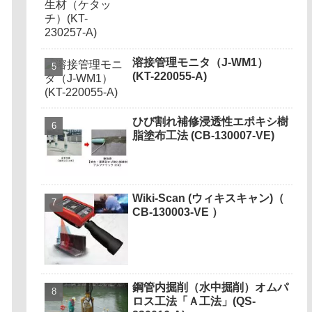
溶接管理モニタ（J-WM1）
(KT-220055-A)
ひび割れ補修浸透性エポキシ樹
脂塗布工法 (CB-130007-VE)
Wiki-Scan (ウィキスキャン)（
CB-130003-VE ）
鋼管内掘削（水中掘削）オムパ
ロス工法「Ａ工法」(QS-