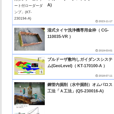
A)
2023-11-17
湿式タイヤ洗浄機専用金枠（ CG-
110035-VR ）
2019-03-01
ブルドーザ敷均しガイダンスシステ
ム(GeoLevel)（ KT-170100-A ）
2018-07-11
鋼管内掘削（水中掘削）オムパロス
工法「Ａ工法」(QS-230016-A)