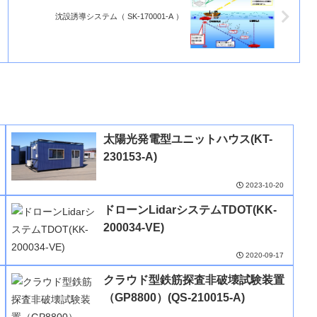
沈設誘導システム（ SK-170001-A ）
太陽光発電型ユニットハウス(KT-
230153-A)
2023-10-20
ドローンLidarシステムTDOT(KK-
200034-VE)
2020-09-17
クラウド型鉄筋探査非破壊試験装置
（GP8800）(QS-210015-A)