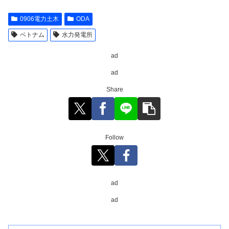
0906電力土木
ODA
ベトナム
水力発電所
ad
ad
Share
Follow
ad
ad