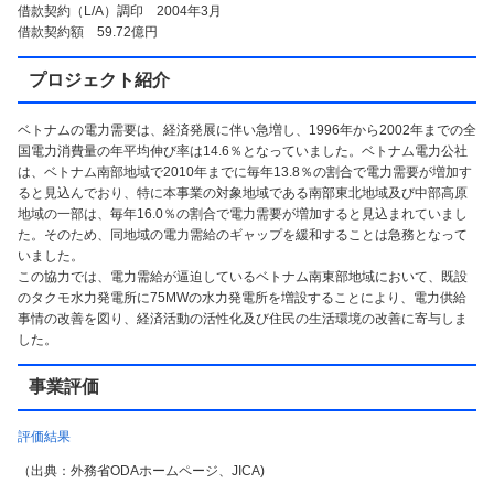
借款契約（L/A）調印 2004年3月
借款契約額 59.72億円
プロジェクト紹介
ベトナムの電力需要は、経済発展に伴い急増し、1996年から2002年までの全
国電力消費量の年平均伸び率は14.6％となっていました。ベトナム電力公社
は、ベトナム南部地域で2010年までに毎年13.8％の割合で電力需要が増加す
ると見込んでおり、特に本事業の対象地域である南部東北地域及び中部高原
地域の一部は、毎年16.0％の割合で電力需要が増加すると見込まれていまし
た。そのため、同地域の電力需給のギャップを緩和することは急務となって
いました。
この協力では、電力需給が逼迫しているベトナム南東部地域において、既設
のタクモ水力発電所に75MWの水力発電所を増設することにより、電力供給
事情の改善を図り、経済活動の活性化及び住民の生活環境の改善に寄与しま
した。
事業評価
評価結果
（出典：外務省ODAホームページ、JICA)