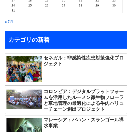
17
18
19
20
21
22
23
24
25
26
27
28
29
30
31
« 7月
カテゴリの新着
セネガル：非感染性疾患対策強化プロ
ジェクト
コロンビア：デジタルプラットフォー
ムを活用したルーメン微生物フローラ
と草地管理の最適化による牛肉バリュ
ーチェーン創出プロジェクト
マレーシア：パハン・スランゴール導
水事業