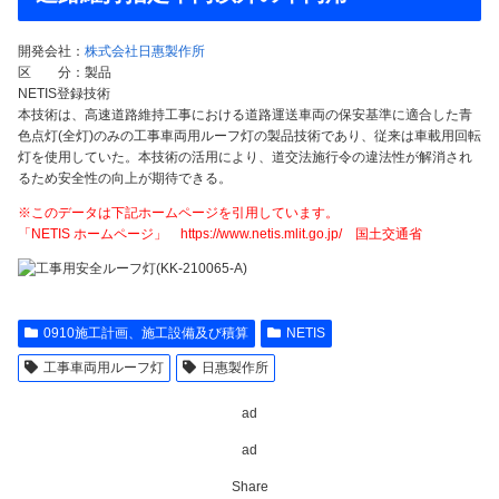
開発会社：
株式会社日惠製作所
区 分：製品
NETIS登録技術
本技術は、高速道路維持工事における道路運送車両の保安基準に適合した青
色点灯(全灯)のみの工事車両用ルーフ灯の製品技術であり、従来は車載用回転
灯を使用していた。本技術の活用により、道交法施行令の違法性が解消され
るため安全性の向上が期待できる。
※このデータは下記ホームページを引用しています。
「NETIS ホームページ」 https://www.netis.mlit.go.jp/ 国土交通省
0910施工計画、施工設備及び積算
NETIS
工事車両用ルーフ灯
日惠製作所
ad
ad
Share