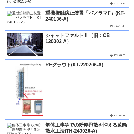
2024-12-13
重機接触防止装置「パノラマF」(KT-
240136-A)
2024-11-15
シャットファルトⅡ（旧：CB-
130002-A）
2018-09-05
RFグラウト(KT-220206-A)
2023-02-11
解体工事等での粉塵飛散を抑える遠隔
散水工法(TH-240026-A)