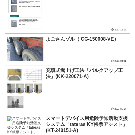
2017-12-19
よごさんゾル（ CG-150008-VE）
2019-03-01
充填式嵩上げ工法「バルクアップ工
法」(KK-220071-A)
2023-01-14
スマートデバイス用危険予知活動支援
システム「tateras KY帳票アシスト」
(KT-240151-A)