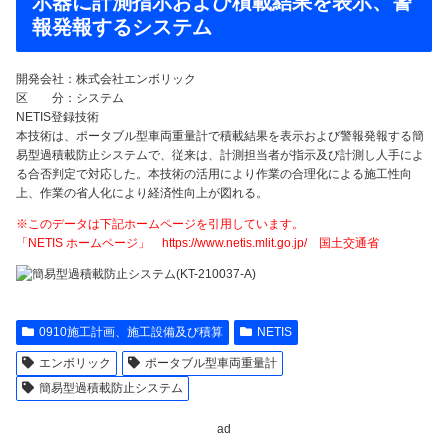
示器に計測指示および積載結果を表示、警
報発報するシステム
開発会社：株式会社エンボリック
区 分：システム
NETIS登録技術
本技術は、ポータブル型車両重量計で積載結果を表示および警報発報する簡
易型過積載防止システムで、従来は、計測担当者が指示及び計測し人手によ
る合否判定で対応した。本技術の活用により作業の合理化による施工性向
上、作業の省人化により経済性向上が図れる。
※このデータは下記ホームページを引用しています。
「NETIS ホームページ」 https://www.netis.mlit.go.jp/ 国土交通省
0910施工計画、施工設備及び積算
NETIS
エンボリック
ポータブル型車両重量計
簡易型過積載防止システム
ad