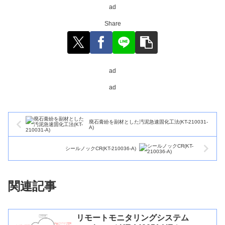
ad
Share
ad
ad
廃石膏紛を副材とした汚泥急速固化工法(KT-210031-
A)
シールノックCR(KT-210036-A)
関連記事
リモートモニタリングシステム