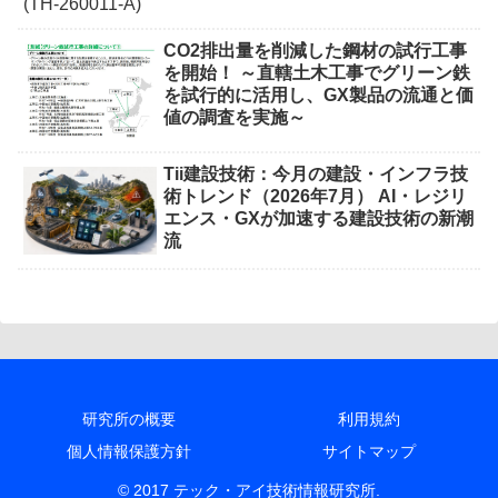
CO2排出量を削減した鋼材の試行工事
を開始！ ～直轄土木工事でグリーン鉄
を試行的に活用し、GX製品の流通と価
値の調査を実施～
Tii建設技術：今月の建設・インフラ技
術トレンド（2026年7月） AI・レジリ
エンス・GXが加速する建設技術の新潮
流
研究所の概要
利用規約
個人情報保護方針
サイトマップ
© 2017 テック・アイ技術情報研究所.