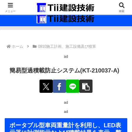
最新の建設技術の情報インフラ。
メニュー
検索
ホーム
0910施工計画、施工設備及び積算
ad
簡易型過積載防止システム(KT-210037-A)
ad
ad
ポータブル型車両重量計を利用し、LED表