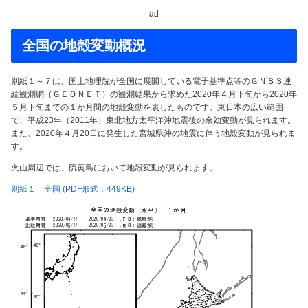
ad
全国の地殻変動概況
別紙１～７は、国土地理院が全国に展開している電子基準点等のＧＮＳＳ連
続観測網（ＧＥＯＮＥＴ）の観測結果から求めた2020年４月下旬から2020年
５月下旬までの１か月間の地殻変動を表したものです。東日本の広い範囲
で、平成23年（2011年）東北地方太平洋沖地震後の余効変動が見られます。
また、2020年４月20日に発生した宮城県沖の地震に伴う地殻変動が見られま
す。
火山周辺では、硫黄島において地殻変動が見られます。
別紙１ 全国 (PDF形式：449KB)