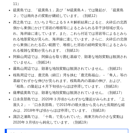
11）
硫黄島では、「硫黄島１」及び「Ｍ硫黄島Ａ」では隆起が、「硫黄島
２」では南向きの変動が継続しています。（別紙12）
西之島では、だいち２号によるＳＡＲ解析結果によると、火砕丘の北西
側から東側にかけて溶岩の堆積等によるとみられる非干渉領域が見ら
れ、海岸線に達しています。また、これら付近では溶岩等によるとみら
れる地形変化が見られ、海岸線に達しています。さらに、火砕丘の北側
から東側にわたる広い範囲で、堆積した溶岩の経時変化等によるとみら
れる複雑な変動が見られます。（別紙13）
阿蘇山周辺では、阿蘇山を取り囲む基線で、顕著な地殻変動は観測され
ていません。（別紙14）
霧島山周辺では、顕著な地殻変動は観測されていません。（別紙15）
桜島周辺では、鹿児島（錦江）湾を挟む「鹿児島福山」－「隼人」等の
基線でわずかな伸びが見られます。桜島島内の基線の伸び、および、
「桜島」の隆起は４月下旬頃からほぼ停滞しています。（別紙16）
薩摩硫黄島では、顕著な地殻変動は観測されていません。（別紙17）
口永良部島では、2020年３月頃からわずかな隆起がみられます。「上
屋久２」－「口永良部島」で2015年の噴火後から見られた長期的な縮
みは、2018年半ば頃からほぼ停滞しています。（別紙18）
諏訪之瀬島では、「十島」で見られていた、南東方向の小さな変動は
2020年３月頃から鈍化しています。（別紙19）