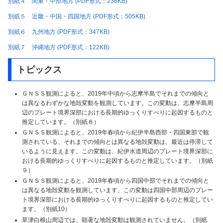
別紙４ 関東・中部地方 (PDF形式：236KB)
別紙５ 近畿・中国・四国地方 (PDF形式：505KB)
別紙６ 九州地方 (PDF形式：347KB)
別紙７ 沖縄地方 (PDF形式：122KB)
トピックス
ＧＮＳＳ観測によると、2019年中頃から志摩半島でそれまでの傾向と
は異なるわずかな地殻変動を観測しています。この変動は、志摩半島周
辺のプレート境界深部における長期的ゆっくりすべりに起因するものと
推定しています。（別紙８）
ＧＮＳＳ観測によると、2019年春頃から紀伊半島西部・四国東部で観
測されている、それまでの傾向とは異なる地殻変動は、最近は停滞して
いるように見えます。この変動は、紀伊水道周辺のプレート境界深部に
おける長期的ゆっくりすべりに起因するものと推定しています。（別紙
９）
ＧＮＳＳ観測によると、2019年春頃から四国中部でそれまでの傾向と
は異なる地殻変動を観測しています。この変動は四国中部周辺のプレー
ト境界深部における長期的ゆっくりすべりに起因するものと推定してい
ます。（別紙10）
草津白根山周辺では、顕著な地殻変動は観測されていません。（別紙