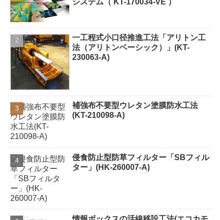
システム（ KT-170034-VE ）
一工程式小口径推進工法「アリトン工
法（アリトンベーシック）」(KT-
230063-A)
補強布不要型ウレタン塗膜防水工法
(KT-210098-A)
侵食防止型防草フィルター「SBフィル
ター」(HK-260007-A)
情報ボックスの活線移設工法(エコカモ