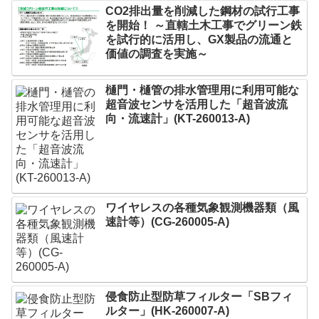
CO2排出量を削減した鋼材の試行工事
を開始！ ～直轄土木工事でグリーン鉄
を試行的に活用し、GX製品の流通と
価値の調査を実施～
樋門・樋管の排水管理用に利用可能な
超音波センサを活用した「超音波流
向・流速計」(KT-260013-A)
ワイヤレスの各種気象観測機器類（風
速計等）(CG-260005-A)
侵食防止型防草フィルター「SBフィ
ルター」(HK-260007-A)