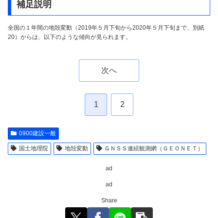
補足説明
全国の１年間の地殻変動（2019年５月下旬から2020年５月下旬まで、別紙
20）からは、以下のような傾向が見られます。
次へ
1
2
0900建設一般
国土地理院
地殻変動
ＧＮＳＳ連続観測網（ＧＥＯＮＥＴ）
ad
ad
Share