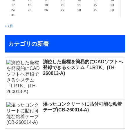
10
11
12
13
14
15
16
17
18
19
20
21
22
23
24
25
26
27
28
29
30
31
« 7月
カテゴリの新着
測位した座標を簡易的にCADソフトへ
登録できるシステム「LRTK」(TH-
260013-A)
湿ったコンクリートに貼付可能な粘着
テープ(CB-260014-A)