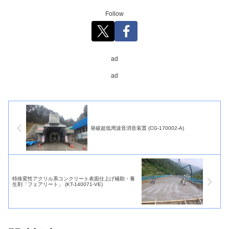
Follow
ad
ad
発破超低周波音消音装置 (CG-170002-A)
特殊変性アクリル系コンクリート表面仕上げ補助・養
生剤「フェアリート」 (KT-140071-VE)