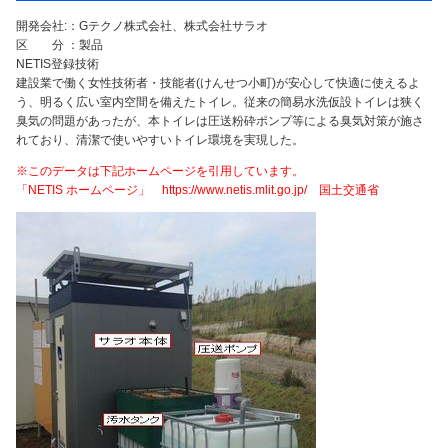
開発会社:：Gテクノ株式会社、株式会社サラオ
区 分 ：製品
NETIS登録技術
建設業で働く女性技術者・技能者(けんせつ小町)が安心して快適に使えるよ
う、明るく広い室内空間を備えたトイレ。従来の簡易水洗仮設トイレは狭く
臭気の問題があったが、本トイレは圧送粉砕ポンプ等による臭気対策が施さ
れており、清潔で使いやすいトイレ環境を実現した。
※このデータは下記ホームページを引用しています。
「NETIS ホームページ」 https://www.netis.mlit.go.jp/ 国土交通省