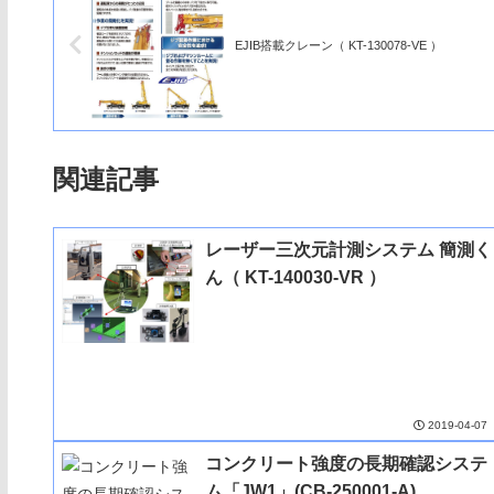
EJIB搭載クレーン（ KT-130078-VE ）
関連記事
レーザー三次元計測システム 簡測く
ん（ KT-140030-VR ）
2019-04-07
コンクリート強度の長期確認システ
ム「JW1」(CB-250001-A)