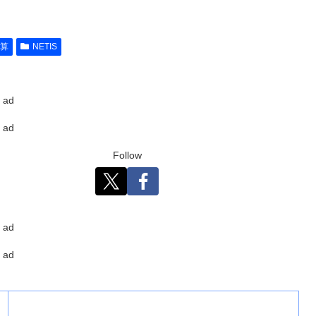
積算
NETIS
ad
ad
Follow
ad
ad