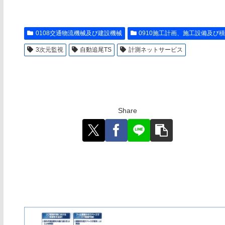
0108交通物流機械及び建設機械
0910施工計画、施工設備及び
3次元監視
自動追尾TS
計測ネットサービス
Share