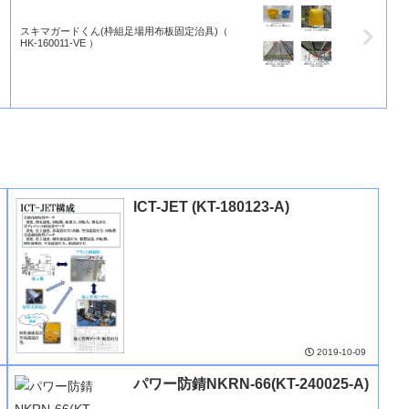
スキマガードくん(枠組足場用布板固定治具)（
HK-160011-VE ）
ICT-JET (KT-180123-A)
2019-10-09
パワー防錆NKRN-66(KT-240025-A)