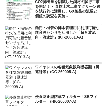
CO2排出量を削減した鋼材の試行工事
を開始！ ～直轄土木工事でグリーン鉄
を試行的に活用し、GX製品の流通と
価値の調査を実施～
樋門・樋管の排水管理用に利用可能な
超音波センサを活用した「超音波流
向・流速計」(KT-260013-A)
ワイヤレスの各種気象観測機器類（風
速計等）(CG-260005-A)
侵食防止型防草フィルター「SBフィ
ルター」(HK-260007-A)