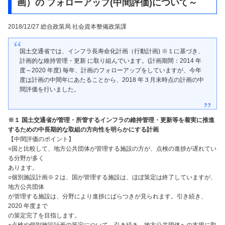
画）の フォローアップ(中間評価)について～
2018/12/27 総合政策局 社会資本整備政策課
国土交通省では、インフラ長寿命化計画（行動計画) ※１に基づき、
計画的な維持管理・更新 に取り組んでいます。(計画期間：2014 年
度～2020 年度) 毎年、計画のフォローアップをしていますが、今年
度は計画の中間年にあたることから、2018 年３月末時点の計画の中
間評価を行いました。
※１ 国土交通省が管理・所管するインフラの維持管理・更新等を着実に推進
するための中長期的な取組の方向性を明らかにする計画
【中間評価のポイント】
○国と比較して、地方公共団体が管理する施設の方が、点検の進捗が遅れてい
る分野が多く
あります。
○個別施設計画※２は、国が管理する施設は、ほぼ策定は終了していますが、
地方公共団体
が管理する施設は、分野により進捗にばらつきが見られます。引き続き、
2020 年度まで
の策定完了を目指します。
○点検や個別施設計画の策定について、引き続き、地方公共団体への支援に取