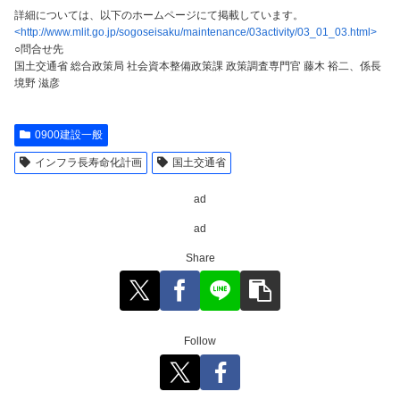
詳細については、以下のホームページにて掲載しています。
<http://www.mlit.go.jp/sogoseisaku/maintenance/03activity/03_01_03.html>
○問合せ先
国土交通省 総合政策局 社会資本整備政策課 政策調査専門官 藤木 裕二、係長
境野 滋彦
0900建設一般
インフラ長寿命化計画
国土交通省
ad
ad
Share
Follow