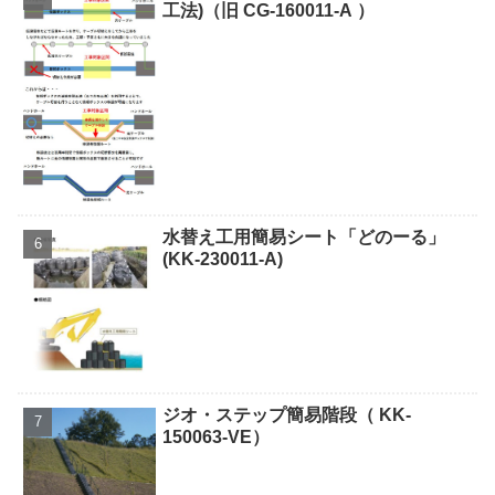
工法)（旧 CG-160011-A ）
水替え工用簡易シート「どのーる」
(KK-230011-A)
ジオ・ステップ簡易階段（ KK-
150063-VE）