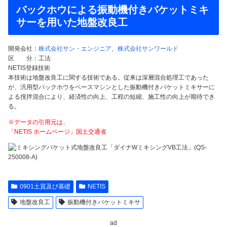
バックホウによる振動機付きバケットミキ
サーを用いた地盤改良工
開発会社：
株式会社サン・エンジニア
、
株式会社サンワールド
区 分：工法
NETIS登録技術
本技術は地盤改良工に関する技術である。従来は深層混合処理工であった
が、汎用型バックホウをベースマシンとした振動機付きバケットミキサーに
よる撹拌混合により、経済性の向上、工程の短縮、施工性の向上が期待でき
る。
※データの引用元は、
「NETIS ホームページ」国土交通省
0901土質及び基礎
NETIS
地盤改良工
振動機付きバケットミキサ
ad