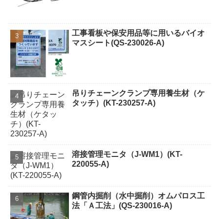
工事看板や保安用品等に用いるバイオ
マスシート(QS-230026-A)
吊りチェーンクランプ専用養生材（ケ
タッチ）(KT-230257-A)
溶接管理モニタ（J-WM1）(KT-
220055-A)
鋼管内掘削（水中掘削）オムパロス工
法「Ａ工法」(QS-230016-A)