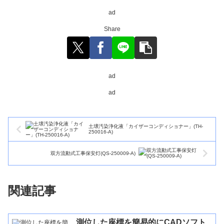
ad
Share
ad
ad
土壌汚染浄化液「カイザーコンディショナー」(TH-
250016-A)
双方流動式工事保安灯(QS-250009-A)
関連記事
測位した座標を簡易的にCADソフト