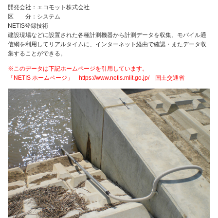
開発会社：エコモット株式会社
区 分：システム
NETIS登録技術
建設現場などに設置された各種計測機器から計測データを収集。モバイル通
信網を利用してリアルタイムに、インターネット経由で確認・またデータ収
集することができる。
※このデータは下記ホームページを引用しています。
「NETIS ホームページ」 https://www.netis.mlit.go.jp/ 国土交通省