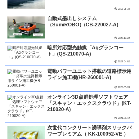
2018-05-15
自動式墨出しシステム
（SumiROBO）(CB-220027-A)
2022-10-22
暗所対応型光触媒「Agグランコー
ト」(QS-210070-A)
2022-04-02
電動パワーユニット搭載の道路標示用
ライン施工機(HR-260001-A)
2026-05-28
オンライン3D点群処理ソフトウェア
「スキャン・エックスクラウド」(KT-
210020-A)
2021-06-12
次世代コンクリート誘導剤スリックパ
ワープレミアム（ KK-100052-VE ）