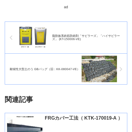
ad
脂肪族系鉄筋防錆剤「サビラーズ」「ハイサビラー
ズ」 (KT-150006-VE)
耐候性大型土のう GBバッグ（旧：KK-080047-VE）
関連記事
FRGカバー工法（ KTK-170019-A ）