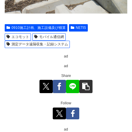
0910施工計画、施工設備及び積算
NETIS
エコモット
モバイル通信網
測定データ遠隔収集・記録システム
ad
ad
Share
Follow
ad