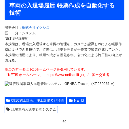
車両の入退場履歴 帳票作成を自動化する
技術
開発会社：
株式会社イクシス
区 分：システム
NETIS登録技術
本技術は、現場に入退場する車両の管理を、カメラが認識しAIによる帳票作
成によりできる技術で、従来は、現場管理者が手作業で帳票作成していた。
本技術の活用により、帳票作成が自動化され、省力化による施工性の向上が
図れる。
※このデータは下記ホームページを引用しています。
「NETIS ホームページ」 https://www.netis.mlit.go.jp/ 国土交通省
0910施工計画、施工設備及び積算
NETIS
現場車両入退場管理システム
ad