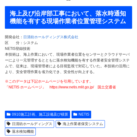
海上及び沿岸部工事において、落水時通知
機能を有する現場作業者位置管理システム
開発会社：
日清紡ホールディングス株式会社
区 分：システム
NETIS登録技術
本技術は、海上作業において、現場作業者位置をセンサーとクラウドサーバ
ーにより一元管理するとともに落水検知機能を有する作業者安全管理システ
ムで、従来は、現場管理者による目視監視で対応していた。本技術の活用に
より、安全管理作業を省力化でき、安全性が向上する。
※このデータは下記ホームページを引用しています。
「NETIS ホームページ」 https://www.netis.mlit.go.jp/ 国土交通省
0910施工計画、施工設備及び積算
NETIS
日清紡ホールディングス
海上作業者保安システム
落水検知機能