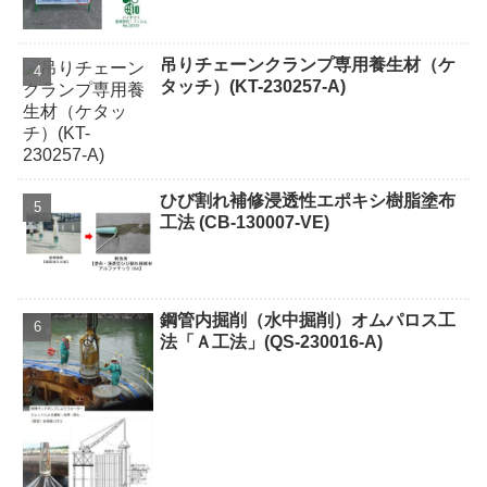
吊りチェーンクランプ専用養生材（ケ
タッチ）(KT-230257-A)
ひび割れ補修浸透性エポキシ樹脂塗布
工法 (CB-130007-VE)
鋼管内掘削（水中掘削）オムパロス工
法「Ａ工法」(QS-230016-A)