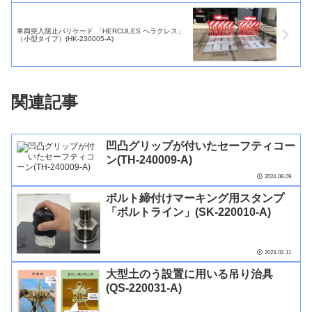
車両突入阻止バリケード 「HERCULES ヘラクレス」
（小型タイプ）(HK-230005-A)
関連記事
凹凸グリップが付いたセーフティコー
ン(TH-240009-A)
2024-08-09
ボルト締付けマーキング用スタンプ
「ボルトライン」(SK-220010-A)
2023-02-11
大型土のう設置に用いる吊り治具
(QS-220031-A)