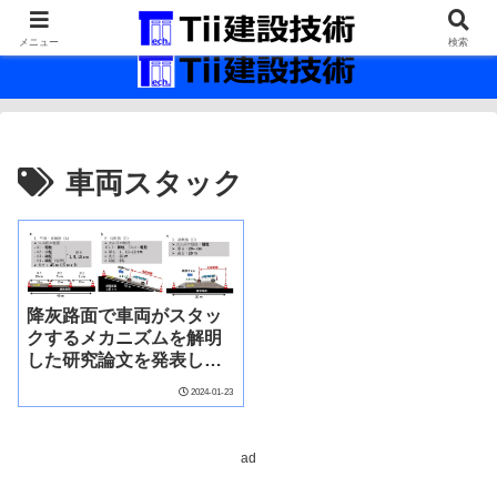
最新の建設技術の情報インフラ。
メニュー
検索
車両スタック
降灰路面で車両がスタッ
クするメカニズムを解明
した研究論文を発表しま
した
2024-01-23
ad