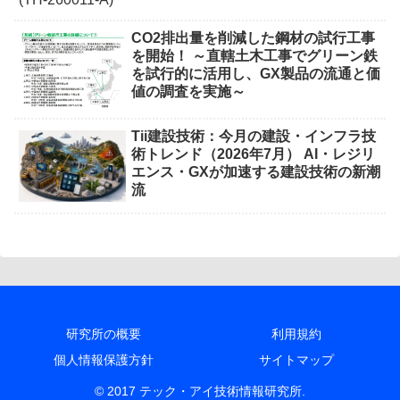
CO2排出量を削減した鋼材の試行工事
を開始！ ～直轄土木工事でグリーン鉄
を試行的に活用し、GX製品の流通と価
値の調査を実施～
Tii建設技術：今月の建設・インフラ技
術トレンド（2026年7月） AI・レジリ
エンス・GXが加速する建設技術の新潮
流
研究所の概要
利用規約
個人情報保護方針
サイトマップ
© 2017 テック・アイ技術情報研究所.