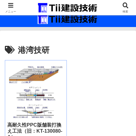
最新の建設技術の情報インフラ。
メニュー
検索
港湾技研
高耐久性PPC版舗装打換
え工法（旧：KT-130080-