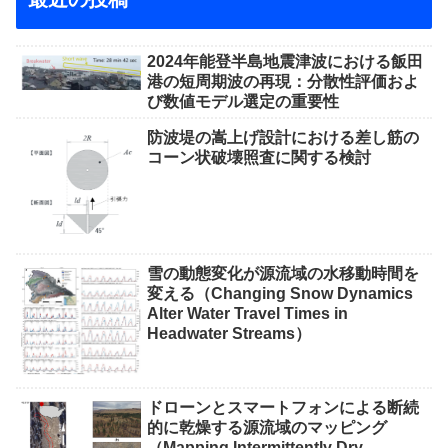
2024年能登半島地震津波における飯田
港の短周期波の再現：分散性評価およ
び数値モデル選定の重要性
防波堤の嵩上げ設計における差し筋の
コーン状破壊照査に関する検討
雪の動態変化が源流域の水移動時間を
変える（Changing Snow Dynamics
Alter Water Travel Times in
Headwater Streams）
ドローンとスマートフォンによる断続
的に乾燥する源流域のマッピング
（Mapping Intermittently Dry