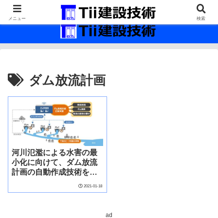
最新の建設技術の情報インフラ。
メニュー
検索
ダム放流計画
河川氾濫による水害の最
小化に向けて、ダム放流
計画の自動作成技術を開
発
2021-01-18
ad