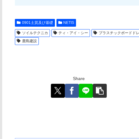
0901土質及び基礎
NETIS
ソイルテクニカ
ティ・アイ・シー
プラスチックボードド
鹿島建設
Share