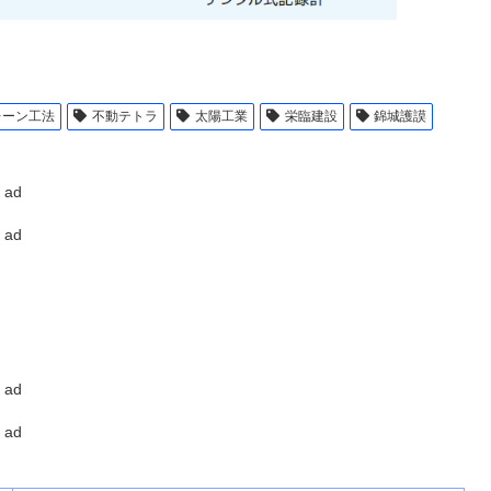
レーン工法
不動テトラ
太陽工業
栄臨建設
錦城護謨
ad
ad
ad
ad