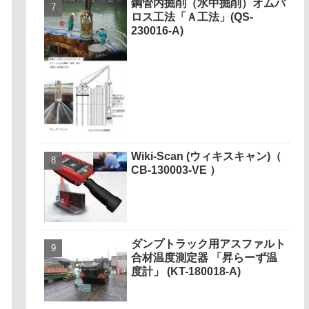
鋼管内掘削（水中掘削）オムパ
ロス工法「Ａ工法」(QS-
230016-A)
Wiki-Scan (ウィキスキャン)（
CB-130003-VE ）
ダンプトラック用アスファルト
合材温度測定器 「昇らーず温
度計」 (KT-180018-A)