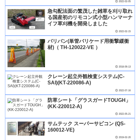
2022-02-05
急勾配法面の繁茂した雑草を刈り取れ
る国産初のリモコン式小型ハンマーナ
イフ草刈機を開発しました
2022-02-15
バリバン(単管バリケード用衝撃緩衝
材)（ TH-120022-VE ）
2018-09-13
クレーン起立外観検査システム(C-
SAI)(KT-220086-A)
2022-07-16
防草シート「グラスガードTOUGH」
(KK-220012-A)
2022-05-21
サムテック スーパーサビコン (QS-
160012-VE)
2019-02-20