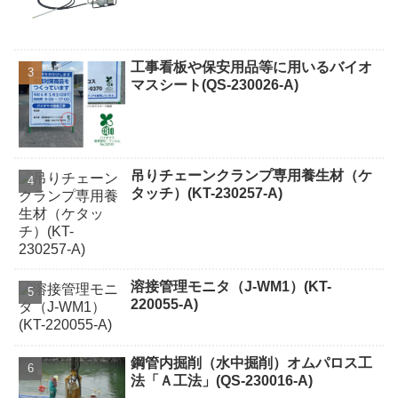
工事看板や保安用品等に用いるバイオ
マスシート(QS-230026-A)
吊りチェーンクランプ専用養生材（ケ
タッチ）(KT-230257-A)
溶接管理モニタ（J-WM1）(KT-
220055-A)
鋼管内掘削（水中掘削）オムパロス工
法「Ａ工法」(QS-230016-A)