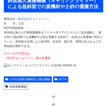
斜面無人運搬機械（キャリアクライマー）
による急斜面での資機材や土砂の運搬方法
開発会社：
株式会社Ｓａｋａｔｅｃ
区 分：工法
NETIS登録技術
本技術は無人の不整地運搬車をワイヤー吊り下げシステムで自走補助し、最
大60°の急斜面でも資機材や土砂を運搬する技術で、従来は人肩運搬で対応し
ていた。本技術の活用により経済性、安全性、施工性、環境の向上および工
程短縮が期待できる。
※データの引用元は、
「NETIS ホームページ」国土交通省
0108交通物流機械及び建設機械
NETIS
斜面運搬機械
ad
ad