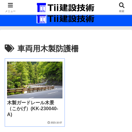
最新の建設技術の情報インフラ。
メニュー
検索
車両用木製防護柵
木製ガードレール木景
（こかげ）(KK-230040-
A)
2023-10-07